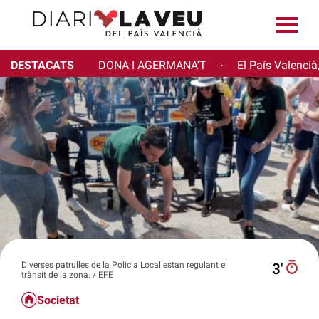
DESTACATS
DONA I AGERMANA'T
El País Valencià
·
Diverses patrulles de la Policia Local estan regulant el
3′
trànsit de la zona. / EFE
Societat