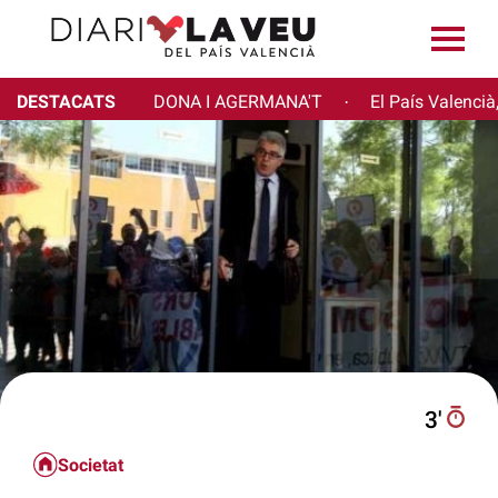
DESTACATS
DONA I AGERMANA'T
El País Valencià
·
3′
Societat