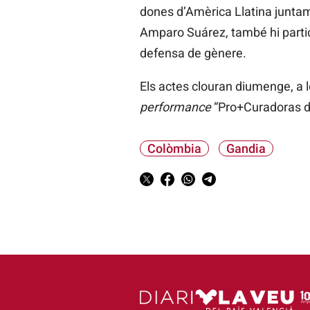
dones d’Amèrica Llatina juntame
Amparo Suárez, també hi parti
defensa de gènere.
Els actes clouran diumenge, a l
performance
“Pro+Curadoras de
Colòmbia
Gandia