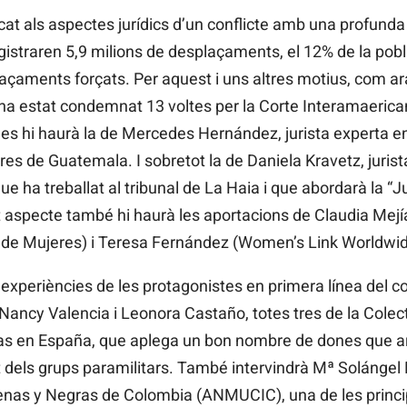
cat als aspectes jurídics d’un conflicte amb una profunda 
istraren 5,9 milions de desplaçaments, el 12% de la pob
laçaments forçats. Per aquest i uns altres motius, com ar
 ha estat condemnat 13 voltes per la Corte Interamaeric
s hi haurà la de Mercedes Hernández, jurista experta e
es de Guatemala. I sobretot la de Daniela Kravetz, jurist
que ha treballat al tribunal de La Haia i que abordarà la “J
t aspecte també hi haurà les aportacions de Claudia Mej
l de Mujeres) i Teresa Fernández (Women’s Link Worldwid
experiències de les protagonistes en primera línea del co
Nancy Valencia i Leonora Castaño, totes tres de la Colec
as en España, que aplega un bon nombre de dones que arr
dels grups paramilitars. També intervindrà Mª Solángel 
nas y Negras de Colombia (ANMUCIC), una de les princip