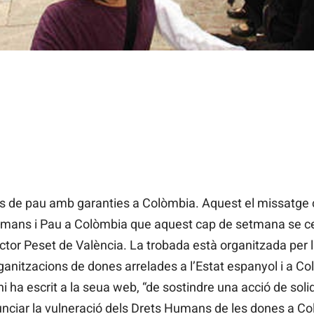
s de pau amb garanties a Colòmbia. Aquest el missatge ce
umans i Pau a Colòmbia que aquest cap de setmana se cel
Rector Peset de València. La trobada està organitzada per
anitzacions de dones arrelades a l’Estat espanyol i a Co
i ha escrit a la seua web, “de sostindre una acció de solid
iar la vulneració dels Drets Humans de les dones a Col