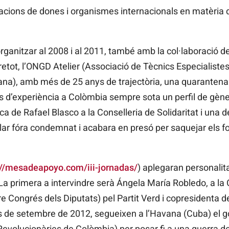
cions de dones i organismes internacionals en matèria d
rganitzar al 2008 i al 2011, també amb la col·laboració de
retot, l’ONGD Atelier (Associació de Tècnics Especialistes
cana), amb més de 25 anys de trajectòria, una quarantena
 d’experiència a Colòmbia sempre sota un perfil de gèner
a de Rafael Blasco a la Conselleria de Solidaritat i una d
pular fóra condemnat i acabara en presó per saquejar els f
://mesadeapoyo.com/iii-jornadas/
) aplegaran personalita
tic. La primera a intervindre serà Ángela María Robledo, a
 Congrés dels Diputats) pel Partit Verd i copresidenta d
s de setembre de 2012, segueixen a l’Havana (Cuba) el gov
volucionàries de Colòmbia) per posar fi a una guerra de