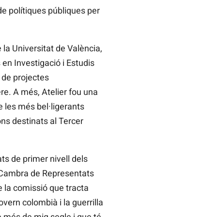
e polítiques públiques per
 la Universitat de València,
 en Investigació i Estudis
 de projectes
e. A més, Atelier fou una
e les més bel·ligerants
ons destinats al Tercer
ts de primer nivell dels
 la Cambra de Representats
e la comissió que tracta
ern colombià i la guerrilla
 més de mig segle i que té