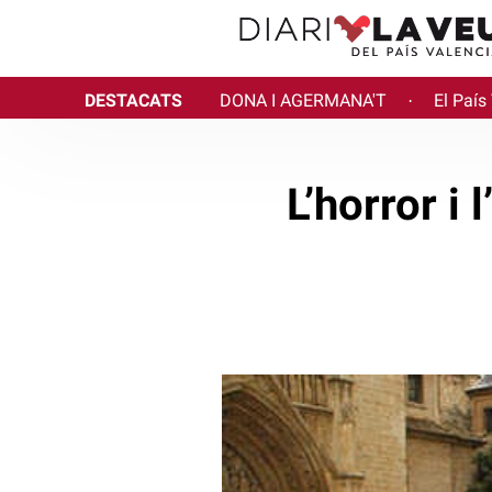
DESTACATS
DONA I AGERMANA'T
El País
·
L’horror i