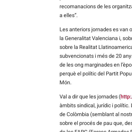
recomanacions de les organitza
a elles”.
Les anteriors jornades es van o
la Generalitat Valenciana i, sob
sobre la Realitat Llatinoameri
subvencionats i més de 20 anys
de les ong marginades en l’èpoc
perquè el polític del Partit Po
Món.
Val a dir que les jornades (
http
àmbits sindical, jurídic i polí
de Colòmbia (semblant al nostre
sobre el procés de pau que, de
de les FARC (Forces Armades Re