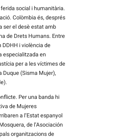
ferida social i humanitària.
lació. Colòmbia és, després
a ser el desè estat amb
ana de Drets Humans. Entre
n DDHH i violència de
a especialitzada en
ustícia per a les víctimes de
ía Duque (Sisma Mujer),
e).
nflicte. Per una banda hi
tiva de Mujeres
ibaren a l’Estat espanyol
Mosquera, de l’Asociación
als organitzacions de