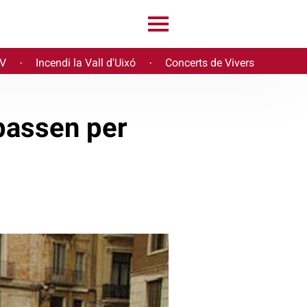
PV
Incendi la Vall d'Uixó
Concerts de Vivers
·
·
 passen per