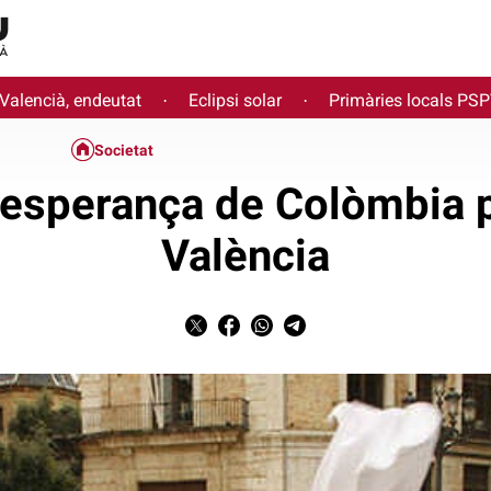
 Valencià, endeutat
Eclipsi solar
Primàries locals PS
·
·
Societat
 l’esperança de Colòmbia
València