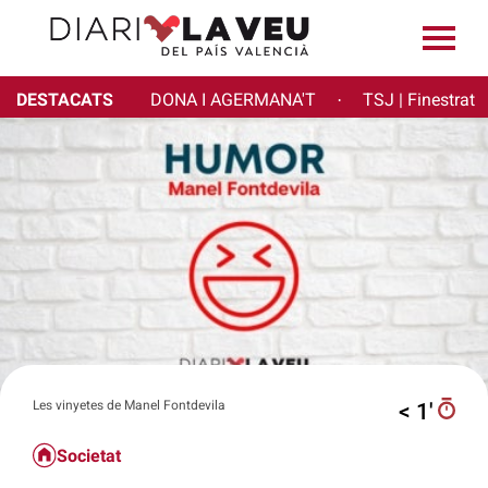
DESTACATS
DONA I AGERMANA'T
TSJ | Finestrat
·
Les vinyetes de Manel Fontdevila
< 1′
Societat