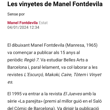
Les vinyetes de Manel Fontdevila
Sense por
Manel Fontdevila
Estat
04/01/2024 12:34
El dibuixant Manel Fontdevila (Manresa, 1965)
va començar a publicar als 15 anys al
periòdic
Regió 7
. Va estudiar Belles Arts a
Barcelona i, paral·lelament, va col·laborar a les
revistes
L’Escurçó
,
Makoki
,
Caire
,
Tòtem
i
Vinyet
es
.
El 1995 va entrar a la revista
El Jueves
amb la
sèrie «La parejita» (premi al millor guió en el Saló
del Còmic de Barcelona). Va dirigir la publicació