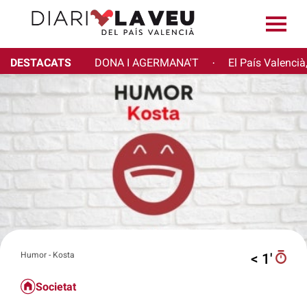
DESTACATS
DONA I AGERMANA'T
El País Valencià
·
Humor - Kosta
< 1′
Societat