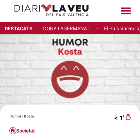
DESTACATS
DONA I AGERMANA'T
El País Valencià
·
Humor - Kosta
< 1′
Societat