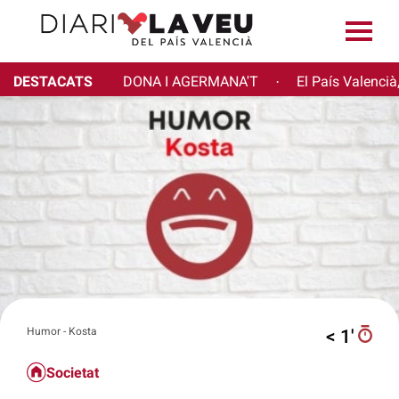
DESTACATS
DONA I AGERMANA'T
El País Valencià
·
Humor - Kosta
< 1′
Societat