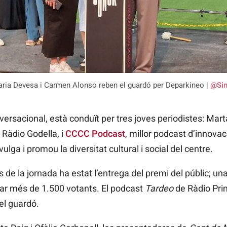
ria Devesa i Carmen Alonso reben el guardó per Deparkineo |
@Sim
nversacional, està conduït per tres joves periodistes: Ma
 Ràdio Godella, i
CCCC Podcast
, millor podcast d’innova
ulga i promou la diversitat cultural i social del centre.
e la jornada ha estat l’entrega del premi del públic; un
par més de 1.500 votants. El podcast
Tardeo
de Ràdio Pri
el guardó.