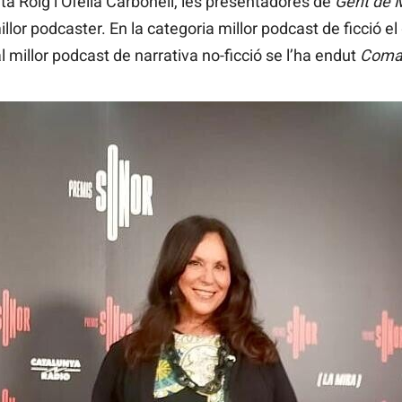
ita Roig i Ofèlia Carbonell, les presentadores de
Gent de 
illor podcaster. En la categoria millor podcast de ficció 
l millor podcast de narrativa no-ficció se l’ha endut
Comar