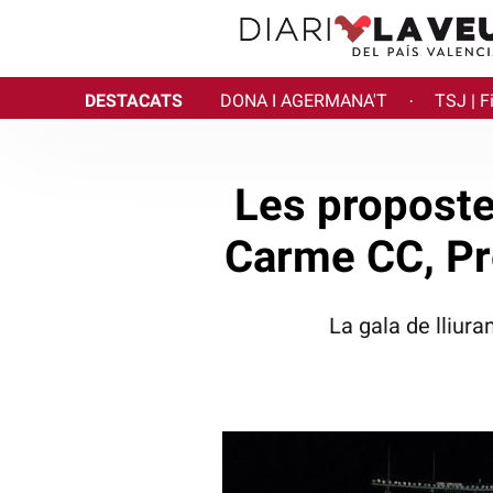
DESTACATS
DONA I AGERMANA'T
TSJ | F
·
Les proposte
Carme CC, Pr
La gala de lliur