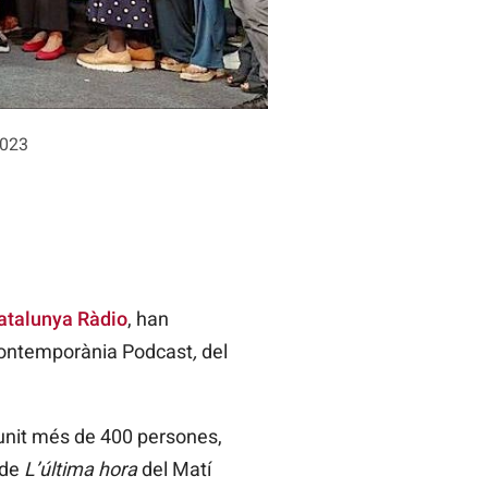
2023
atalunya Ràdio
, han
Contemporània Podcast
,
del
reunit més de 400 persones,
 de
L’última hora
del Matí