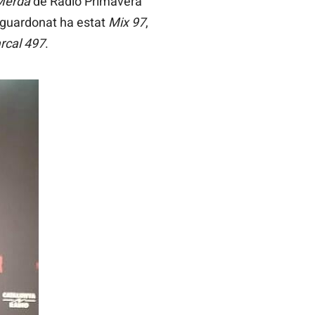
Merda
de Ràdio Primavera
el guardonat ha estat
Mix 97
,
cal 497
.