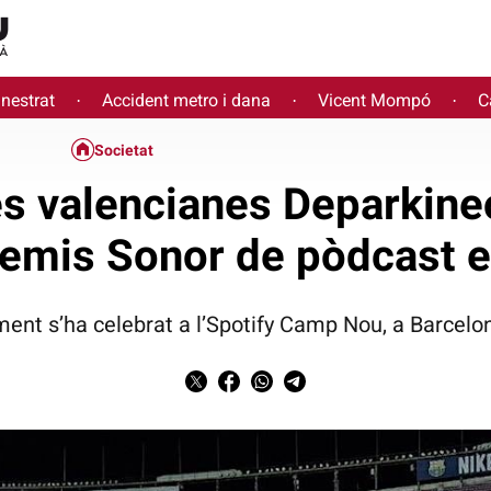
inestrat
Accident metro i dana
Vicent Mompó
C
·
·
·
Societat
s valencianes Deparkineo
emis Sonor de pòdcast e
ament s’ha celebrat a l’Spotify Camp Nou, a Barcelon