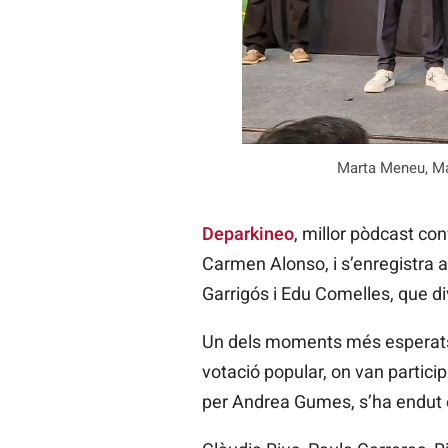
Marta Meneu, Ma
Deparkineo
, millor pòdcast co
Carmen Alonso, i s’enregistra a
Garrigós i Edu Comelles, que div
Un dels moments més esperats d
votació popular, on van partici
per Andrea Gumes, s’ha endut 