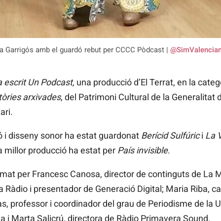
a Garrigós amb el guardó rebut per CCCC Pòdcast |
@SimValencia
a escrit Un Podcast,
una producció d’El Terrat,
en la categ
tòries arxivades
, del Patrimoni Cultural de la Generalitat
ari.
ció i disseny sonor ha estat guardonat
Berícid Sulfúric
i
La V
 a millor producció ha estat per
País invisible
.
ormat per Francesc Canosa, director de continguts de La Mi
 Ràdio i presentador de Generació Digital; Maria Riba, ca
as, professor i coordinador del grau de Periodisme de la U
a i Marta Salicrú, directora de Ràdio Primavera Sound.