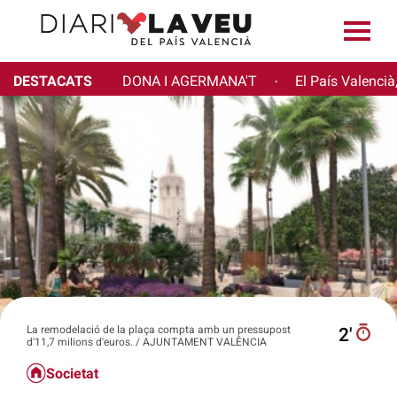
DESTACATS
DONA I AGERMANA'T
El País Valencià
·
La remodelació de la plaça compta amb un pressupost
2′
d'11,7 milions d'euros. / AJUNTAMENT VALÊNCIA
Societat