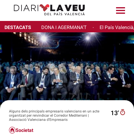
DESTACATS
DONA I AGERMANA'T
El País Valencià
·
Alguns dels principals empresaris valencians en un acte
13′
organitzat per reivindicar el Corredor Mediterrani |
Associació Valenciana d'Empresaris
Societat