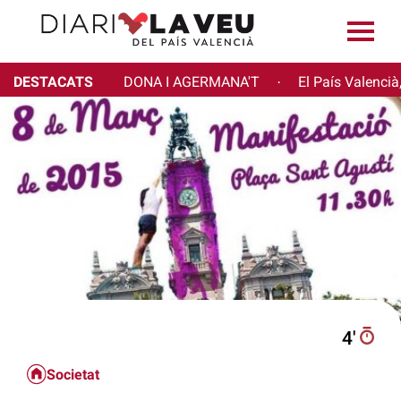
DESTACATS
DONA I AGERMANA'T
El País Valencià
·
4′
Societat