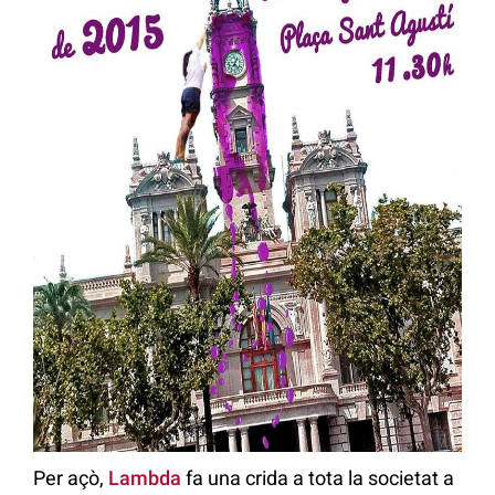
Per açò,
Lambda
fa una crida a tota la societat a