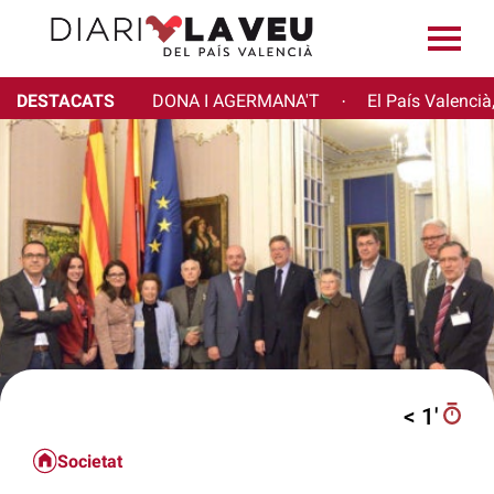
DESTACATS
DONA I AGERMANA'T
El País Valencià
·
< 1′
Societat