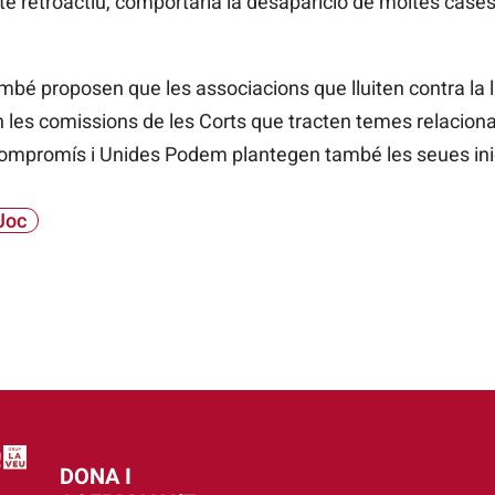
e retroactiu, comportaria la desaparició de moltes cases
ambé proposen que les associacions que lluiten contra la 
 les comissions de les Corts que tracten temes relaciona
Compromís i Unides Podem plantegen també les seues inic
 Joc
DONA I