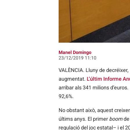
Enguany han augmentat un 6,52% el
Manel Domingo
23/12/2019 11:10
VALÈNCIA. Lluny de decréixer, 
augmentat.
L’últim Informe An
arribar als 341 milions d’euros
92,6%.
No obstant això, aquest creixe
últims anys. El primer
boom
de
regulació del joc estatal– i el