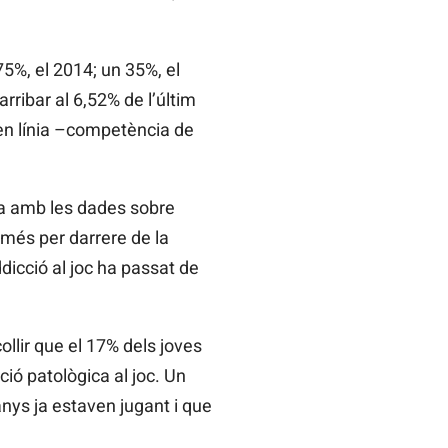
5%, el 2014; un 35%, el
rribar al 6,52% de l’últim
s en línia –competència de
ua amb les dades sobre
omés per darrere de la
dicció al joc ha passat de
llir que el 17% dels joves
ió patològica al joc. Un
anys ja estaven jugant i que