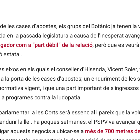
de les cases d’apostes, els grups del Botànic ja tenen la v
da en la passada legislatura a causa de l’inesperat avan
ugador com a “part dèbil” de la relació
, però que es veurà
ó estatal.
es eixos en els quals el conseller d’Hisenda, Vicent Soler, 
 a la porta de les cases d’apostes; un enduriment de les s
normativa vigent, i que una part important dels ingressos
 a programes contra la ludopatia.
t parlamentari a les Corts serà essencial i pareix que la vo
 endurir la llei. Fa poques setmanes, el PSPV va avançar 
igar aquests negocis a ubicar-se a
més de 700 metres de 