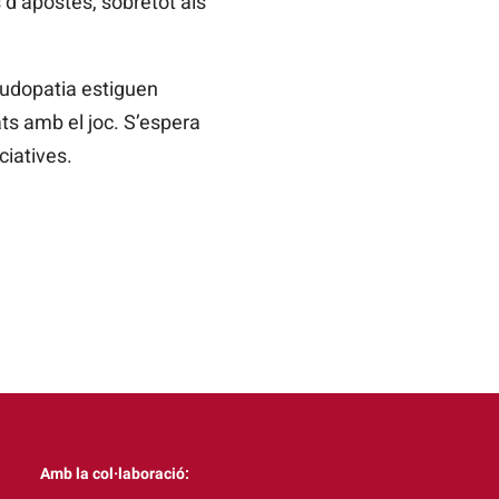
 d’apostes, sobretot als
ludopatia estiguen
ts amb el joc. S’espera
iatives.
Amb la col·laboració: