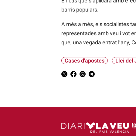
En cas que s’aplicara amb efect
barris populars.
A més a més, els socialistes t
representades amb veu i vot en
que, una vegada entrat l’any, 
Cases d'apostes
Llei del