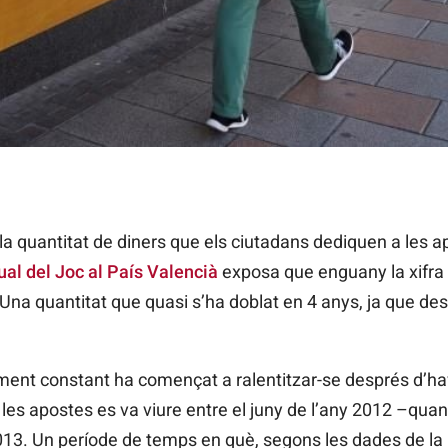
s diners dedicats a apostes. / EFE
la quantitat de diners que els ciutadans dediquen a les 
ual del Joc al País Valencià
exposa que enguany la xifra 
. Una quantitat que quasi s’ha doblat en 4 anys, ja que d
ment constant ha començat a ralentitzar-se després d’hav
 les apostes es va viure entre el juny de l’any 2012 –quan v
 2013. Un període de temps en què, segons les dades de la