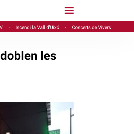
PV
Incendi la Vall d'Uixó
Concerts de Vivers
·
·
 doblen les