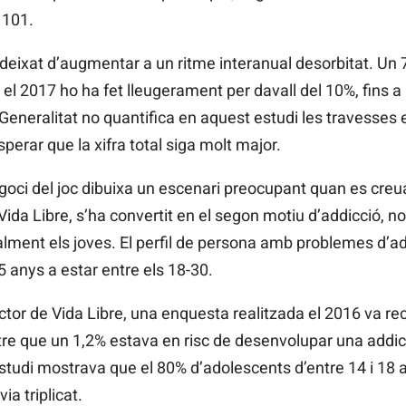
 101.
deixat d’augmentar a un ritme interanual desorbitat. Un 7
l 2017 ho ha fet lleugerament per davall del 10%, fins a a
la Generalitat no quantifica en aquest estudi les travesse
sperar que la xifra total siga molt major.
oci del joc dibuixa un escenari preocupant quan es cre
Vida Libre, s’ha convertit en el segon motiu d’addicció, n
alment els joves. El perfil de persona amb problemes d’ad
5 anys a estar entre els 18-30.
or de Vida Libre, una enquesta realitzada el 2016 va reco
re que un 1,2% estava en risc de desenvolupar una addicc
’estudi mostrava que el 80% d’adolescents d’entre 14 i 18 
ia triplicat.