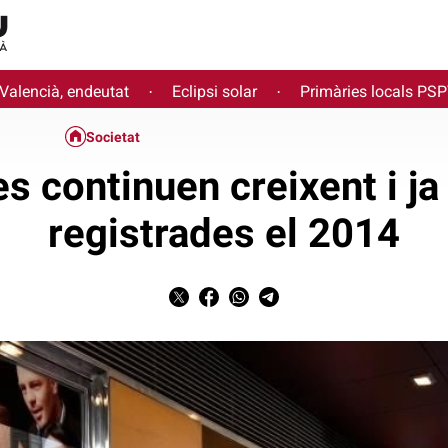
 Valencià, endeutat
Eclipsi solar
Primàries locals PS
·
·
Societat
s continuen creixent i ja
registrades el 2014