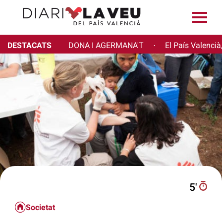
DESTACATS
DONA I AGERMANA'T
El País Valencià
·
5′
Societat