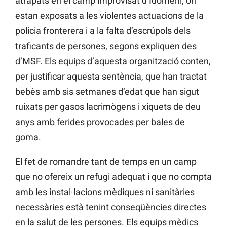
atrapats en el camp improvisat d’Idomeni, on
estan exposats a les violentes actuacions de la
policia fronterera i a la falta d’escrúpols dels
traficants de persones, segons expliquen des
d’MSF. Els equips d’aquesta organització conten,
per justificar aquesta sentència, que han tractat
bebès amb sis setmanes d’edat que han sigut
ruixats per gasos lacrimògens i xiquets de deu
anys amb ferides provocades per bales de
goma.
El fet de romandre tant de temps en un camp
que no ofereix un refugi adequat i que no compta
amb les instal·lacions mèdiques ni sanitàries
necessàries està tenint conseqüències directes
en la salut de les persones. Els equips mèdics