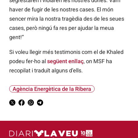
segrestaren i violaren les nostres dones. Vam
haver de fugir de les nostres cases. El món
sencer mira la nostra tragèdia des de les seues
cases, però ningú fa res per ajudar la meua
gent!”
Si voleu llegir més testimonis com el de Khaled
podeu fer-ho al
següent enllaç
, on MSF ha
recopilat i traduït alguns d’ells.
Agència Energètica de la Ribera