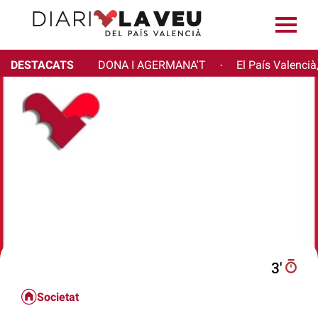
DESTACATS
DONA I AGERMANA'T
El País Valencià
·
3′
Societat