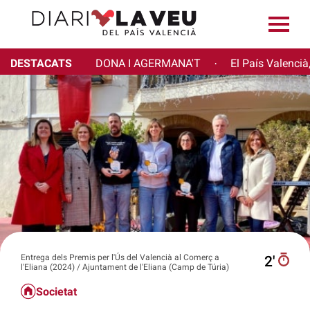
DESTACATS
DONA I AGERMANA'T
El País Valencià
·
Entrega dels Premis per l'Ús del Valencià al Comerç a
2′
l'Eliana (2024) / Ajuntament de l'Eliana (Camp de Túria)
Societat