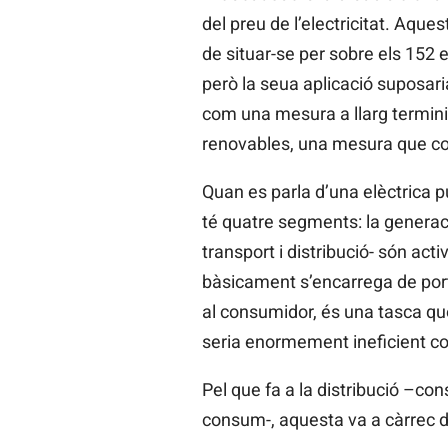
del preu de l’electricitat. Aqu
de situar-se per sobre els 152 
però la seua aplicació suposar
com una mesura a llarg termini 
renovables, una mesura que con
Quan es parla d’una elèctrica pú
té quatre segments: la generaci
transport i distribució- són acti
bàsicament s’encarrega de porta
al consumidor, és una tasca que
seria enormement ineficient con
Pel que fa a la distribució –con
consum-, aquesta va a càrrec d’e