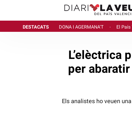
DESTACATS
DONA I AGERMANA'T
El País
·
L’elèctrica 
per abaratir
Els analistes ho veuen una