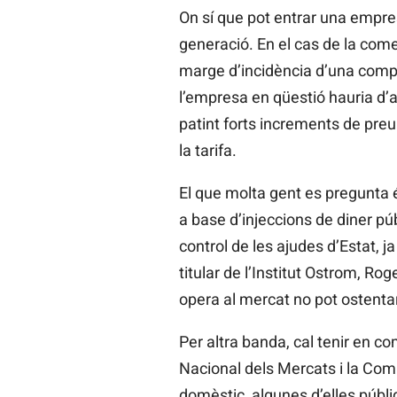
On sí que pot entrar una empres
generació. En el cas de la comer
marge d’incidència d’una compan
l’empresa en qüestió hauria d’ad
patint forts increments de preu.
la tarifa.
El que molta gent es pregunta 
a base d’injeccions de diner pú
control de les ajudes d’Estat, 
titular de l’Institut Ostrom, R
opera al mercat no pot ostentar
Per altra banda, cal tenir en c
Nacional dels Mercats i la Com
domèstic, algunes d’elles públ