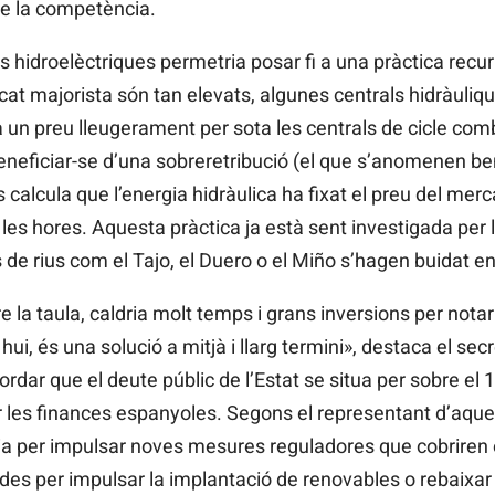
e la competència.
s hidroelèctriques permetria posar fi a una pràctica recur
cat majorista són tan elevats, algunes centrals hidràuliq
 a un preu lleugerament per sota les centrals de cicle com
beneficiar-se d’una sobreretribució (el que s’anomenen ben
 calcula que l’energia hidràulica ha fixat el preu del mer
 les hores. Aquesta pràctica ja està sent investigada pe
 rius com el Tajo, el Duero o el Miño s’hagen buidat e
re la taula, caldria molt temps i grans inversions per notar
hui, és una solució a mitjà i llarg termini», destaca el sec
rdar que el deute públic de l’Estat se situa per sobre el 
es finances espanyoles. Segons el representant d’aque
ia per impulsar noves mesures reguladores que cobriren e
des per impulsar la implantació de renovables o rebaixar l