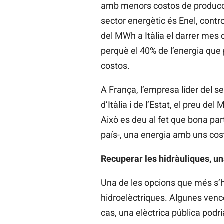
amb menors costos de producció.
sector energètic és Enel, contro
del MWh a Itàlia el darrer mes 
perquè el 40% de l’energia que
costos.
A França, l’empresa líder del s
d’Itàlia i de l’Estat, el preu d
Això es deu al fet que bona par
país-, una energia amb uns cost
Recuperar les hidràuliques, una
Una de les opcions que més s’ha
hidroelèctriques. Algunes vence
cas, una elèctrica pública podri