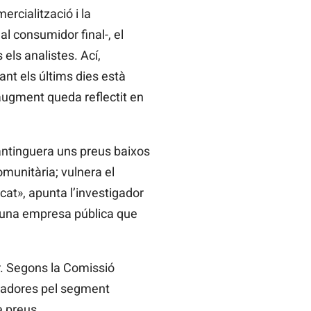
rcialització i la
al consumidor final-, el
els analistes. Ací,
ant els últims dies està
l’augment queda reflectit en
antinguera uns preus baixos
omunitària; vulnera el
cat», apunta l’investigador
a, una empresa pública que
r. Segons la Comissió
tzadores pel segment
e preus.