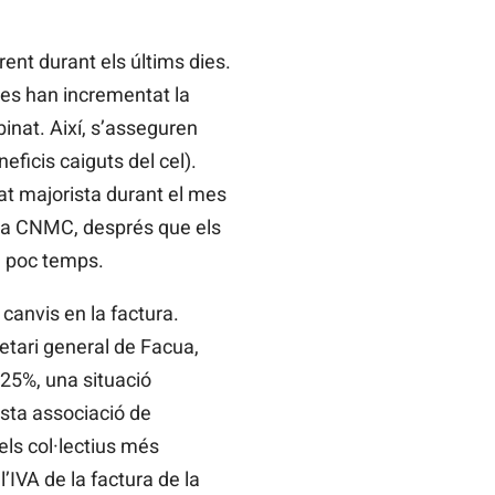
rent durant els últims dies.
ues han incrementat la
binat. Així, s’asseguren
eficis caiguts del cel).
cat majorista durant el mes
r la CNMC, després que els
n poc temps.
 canvis en la factura.
retari general de Facua,
125%, una situació
sta associació de
ls col·lectius més
’IVA de la factura de la