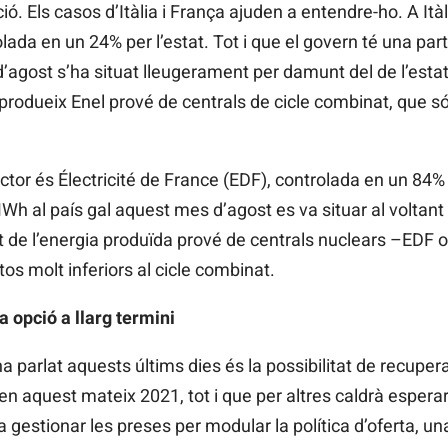
 Els casos d’Itàlia i França ajuden a entendre-ho. A Ità
lada en un 24% per l’estat. Tot i que el govern té una parti
d’agost s’ha situat lleugerament per damunt del de l’estat
 produeix Enel prové de centrals de cicle combinat, que 
ector és Électricité de France (EDF), controlada en un 84%
el MWh al país gal aquest mes d’agost es va situar al volta
t de l’energia produïda prové de centrals nuclears –EDF 
os molt inferiors al cicle combinat.
 opció a llarg termini
 parlat aquests últims dies és la possibilitat de recuper
n aquest mateix 2021, tot i que per altres caldrà esperar
a gestionar les preses per modular la política d’oferta, un