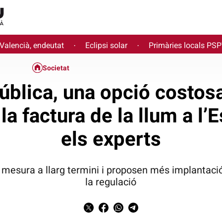
 Valencià, endeutat
Eclipsi solar
Primàries locals PS
·
·
Societat
pública, una opció costo
 la factura de la llum a l’
els experts
 mesura a llarg termini i proposen més implantaci
la regulació