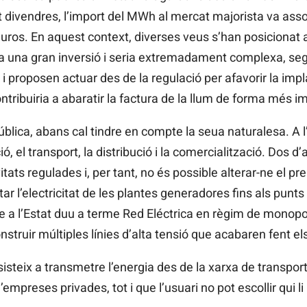
est divendres, l’import del MWh al mercat majorista va ass
euros. En aquest context, diverses veus s’han posicionat 
ia una gran inversió i seria extremadament complexa, se
i proposen actuar des de la regulació per afavorir la imp
tribuiria a abaratir la factura de la llum de forma més 
blica, abans cal tindre en compte la seua naturalesa. A l’
ó, el transport, la distribució i la comercialització. Dos
vitats regulades i, per tant, no és possible alterar-ne el pr
r l’electricitat de les plantes generadores fins als punts
 a l’Estat duu a terme Red Eléctrica en règim de monopoli
struir múltiples línies d’alta tensió que acabaren fent e
sisteix a transmetre l’energia des de la xarxa de transport 
mpreses privades, tot i que l’usuari no pot escollir qui li 