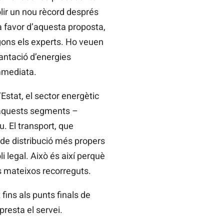
olir un nou rècord després
a favor d’aquesta proposta,
gons els experts. Ho veuen
lantació d’energies
immediata.
Estat, el sector energètic
 d’aquests segments –
eu. El transport, que
 de distribució més propers
 legal. Això és així perquè
ls mateixos recorreguts.
fins als punts finals de
presta el servei.