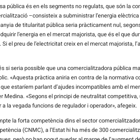
a pública és en els segments no regulats, que són la come
cialització –consisteix a subministrar l’energia elèctrica 
yia de titularitat pública seria pràcticament nul, segons 
quirir l’energia en el mercat majorista, que és el que dur
 Si el preu de l’electricitat creix en el mercat majorista, 
és si seria possible que una comercialitzadora pública m
blic. «Aquesta pràctica aniria en contra de la normativa c
ja que estaríem parlant d’ajudes incompatibles amb el mer
oger Medina. «Segons el principi de neutralitat competitiv
 a la vegada funcions de regulador i operador», afegeix.
ompte la forta competència dins el sector comercialitzado
petència (CNMC), a l’Estat hi ha més de 300 comerciali
iques, però no han pogut quedar al marge de l’augment d