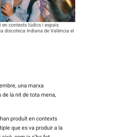
en contexts lúdics i espais
 la discoteca Indiana de València el
vembre, una marxa
s de la nit de tota mena,
han produït en contexts
tiple que es va produir a la
això, com ja s’ha fet