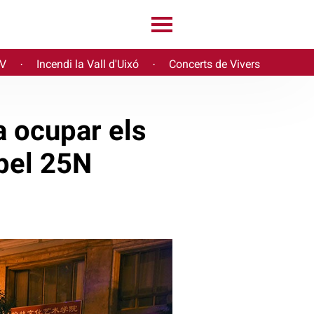
PV
Incendi la Vall d'Uixó
Concerts de Vivers
·
·
a ocupar els
 pel 25N