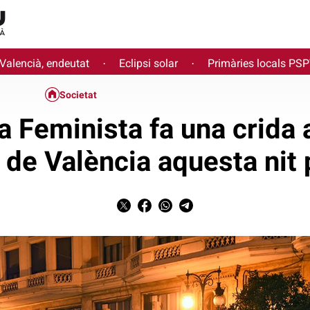
 Valencià, endeutat
Eclipsi solar
Primàries locals PS
·
·
Societat
 Feminista fa una crida 
 de València aquesta nit