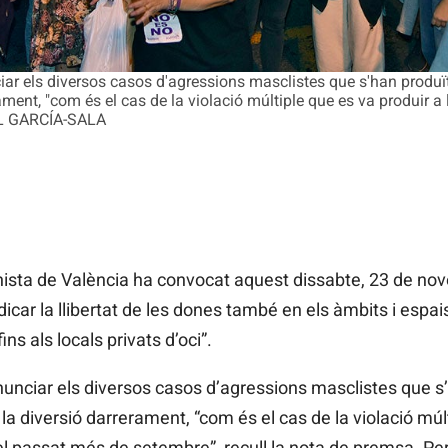
r els diversos casos d'agressions masclistes que s'han produït 
erament, "com és el cas de la violació múltiple que es va produir a
EL GARCÍA-SALA
sta de València ha convocat aquest dissabte, 23 de no
ndicar la llibertat de les dones també en els àmbits i espai
fins als locals privats d’oci”.
nciar els diversos casos d’agressions masclistes que s’
 i la diversió darrerament, “com és el cas de la violació múl
l passat més de setembre”, recull la nota de premsa. Per 