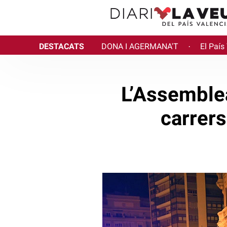
DESTACATS
DONA I AGERMANA'T
El País
·
L’Assemblea
carrers