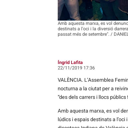
Amb aquesta marxa, es vol denuncia
destinats a l'oci i la diversió darr
passat més de setembre". / DANI
Íngrid Lafita
22/11/2019 17:36
VALÈNCIA. L’Assemblea Femini
nocturna a la ciutat per a reivi
“des dels carrers i llocs públics 
Amb aquesta marxa, es vol denu
lúdics i espais destinats a l’oci
discoteca Indiana de València e