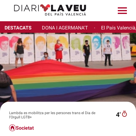
DESTACATS
DONA I AGERMANA'T
El País Valencià
·
Lambda es mobilitza per les persones trans el Dia de
4′
l'Orgull LGTB+
Societat