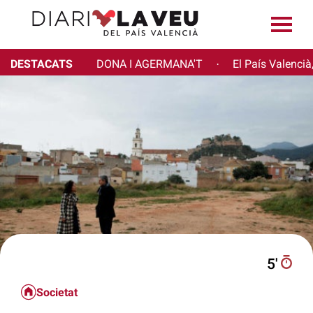
DESTACATS
DONA I AGERMANA'T
El País Valencià
·
5′
Societat