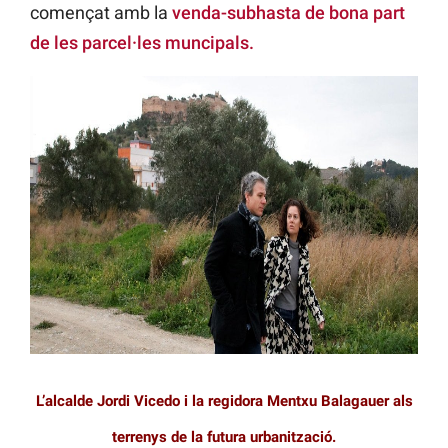
començat amb la
venda-subhasta de bona part
de les parcel·les muncipals.
L’alcalde Jordi Vicedo i la regidora Mentxu Balagauer als
terrenys de la futura urbanització.