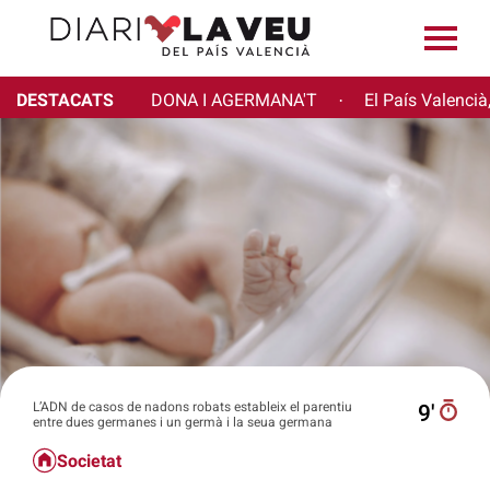
DESTACATS
DONA I AGERMANA'T
El País Valencià
·
L’ADN de casos de nadons robats estableix el parentiu
9′
entre dues germanes i un germà i la seua germana
Societat