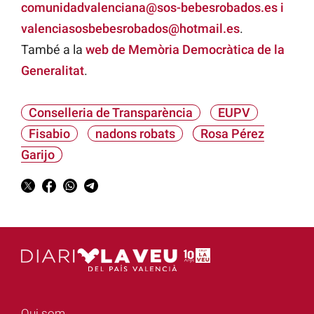
comunidadvalenciana@sos-bebesrobados.es i
valenciasosbebesrobados@hotmail.es
.
També a la
web de Memòria Democràtica de la
Generalitat
.
Conselleria de Transparència
EUPV
Fisabio
nadons robats
Rosa Pérez
Garijo
Qui som