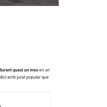
durant quasi un mes
en un
udici amb jurat popular que
ó