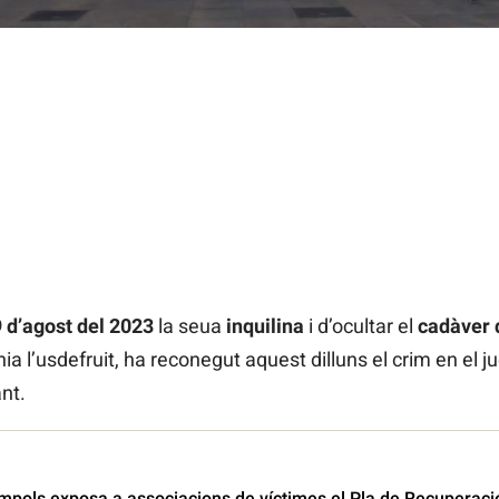
 d’agost del 2023
la seua
inquilina
i d’ocultar el
cadàver 
nia l’usdefruit, ha reconegut aquest dilluns el crim en el j
nt.
pols exposa a associacions de víctimes el Pla de Recuperaci