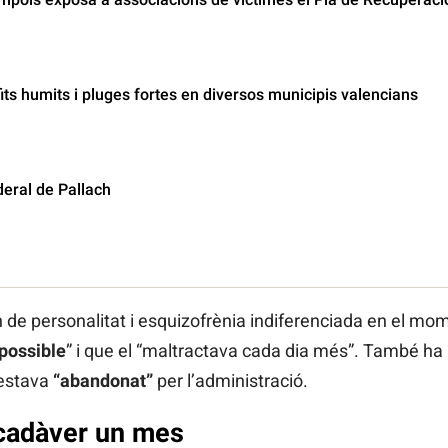
its humits i pluges fortes en diversos municipis valencians
deral de Pallach
n de personalitat i esquizofrènia indiferenciada en el mom
possible
” i que el “maltractava cada dia més”. També ha
 estava
“abandonat”
per l’administració.
 cadàver un mes