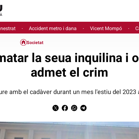
inestrat
Accident metro i dana
Vicent Mompó
C
·
·
·
Societat
matar la seua inquilina i o
admet el crim
ure amb el cadàver durant un mes l'estiu del 2023 