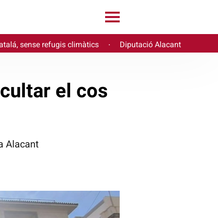
atalá, sense refugis climàtics
Diputació Alacant
·
cultar el cos
a Alacant