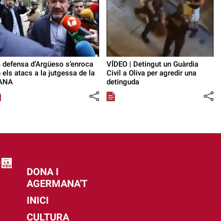
 defensa d’Argüeso s’enroca
VÍDEO | Detingut un Guàrdia
 els atacs a la jutgessa de la
Civil a Oliva per agredir una
ANA
detinguda
DONA I
AGERMANA'T
INICI
CULTURA