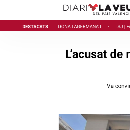
DESTACATS
DONA I AGERMANA'T
TSJ | F
·
L’acusat de 
Va convi