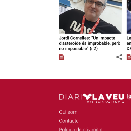
Jordi Cornelles: “Un impacte
La
d’asteroide és improbable, però
en
no impossible” (i 2)
D
Qui som
Contacte
Política de privacitat