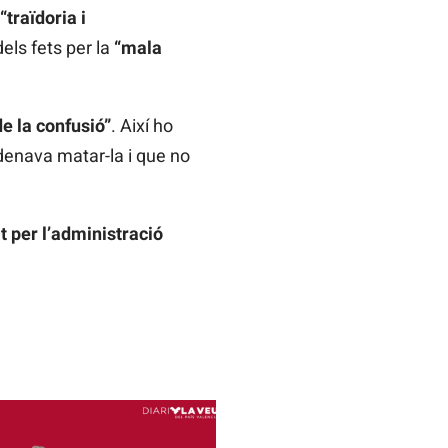
“traïdoria i
els fets per la
“mala
de la confusió”
. Així ho
denava matar-la i que no
 per l’administració