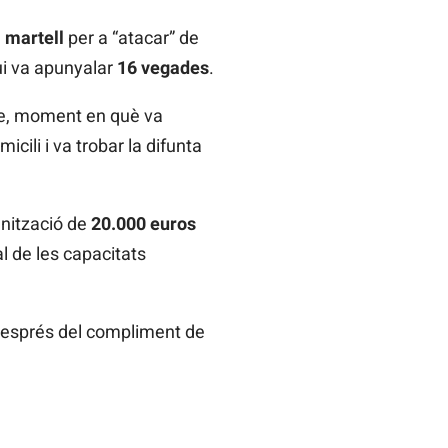
n
martell
per a “atacar” de
ui va apunyalar
16 vegades
.
bre, moment en què va
cili i va trobar la difunta
nització de
20.000 euros
l de les capacitats
a després del compliment de