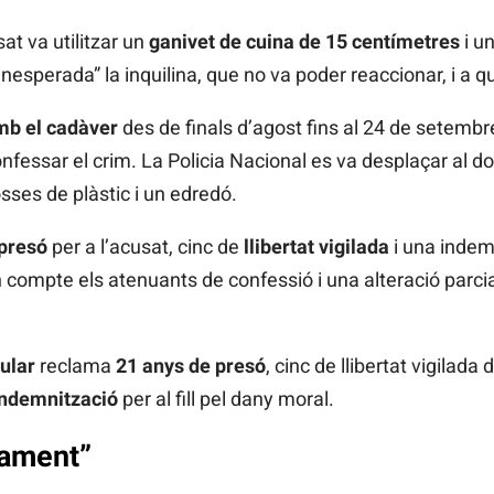
sat va utilitzar un
ganivet de cuina de 15 centímetres
i u
nesperada” la inquilina, que no va poder reaccionar, i a q
mb el cadàver
des de finals d’agost fins al 24 de setem
nfessar el crim. La Policia Nacional es va desplaçar al domi
ses de plàstic i un edredó.
 presó
per a l’acusat, cinc de
llibertat vigilada
i una indem
en compte els atenuants de confessió i una alteració parcia
cular
reclama
21 anys de presó
, cinc de llibertat vigilad
indemnització
per al fill pel dany moral.
sament”