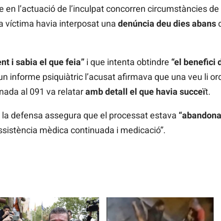
e en l’actuació de l’inculpat concorren circumstàncies de
la víctima havia interposat una
denúncia deu dies abans
d
nt i sabia el que feia”
i que intenta obtindre
“el benefici 
 informe psiquiàtric l’acusat afirmava que una veu li or
nada al 091 va relatar
amb detall el que havia succeï
t.
e la defensa assegura que el processat estava
“abandonat
assistència mèdica continuada i medicació”.