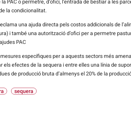
e la PAC o permetre, d’ofici, l’entrada de bestiar a les pa
e la condicionalitat.
reclama una ajuda directa pels costos addicionals de l’a
tura) i també una autorització d’ofici per a permetre past
s ajudes PAC
les mesures específiques per a aquests sectors més ame
r els efectes de la sequera i entre elles una línia de supo
ues de producció bruta d’almenys el 20% de la producció
ra
sequera