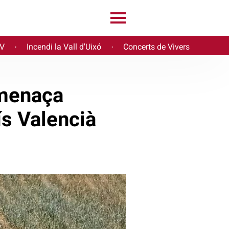
PV
Incendi la Vall d'Uixó
Concerts de Vivers
·
·
amenaça
ís Valencià