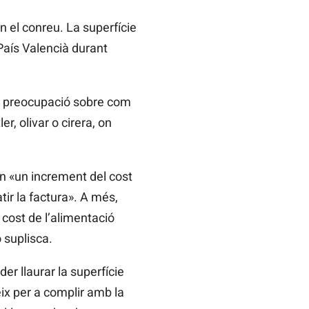
n el conreu. La superfície
l País Valencià durant
eix preocupació sobre com
r, olivar o cirera, on
en «un increment del cost
tir la factura». A més,
cost de l’alimentació
 suplisca.
r llaurar la superfície
eix per a complir amb la