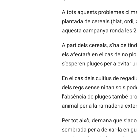
A tots aquests problemes climat
plantada de cereals (blat, ordi, a
aquesta campanya ronda les 25.
A part dels cereals, s’ha de ti
els afectarà en el cas de no plo
s’esperen pluges per a evitar u
En el cas dels cultius de regad
dels regs sense ni tan sols pod
l’absència de pluges també prov
animal per a la ramaderia exte
Per tot això, demana que s’adop
sembrada per a deixar-la en gua