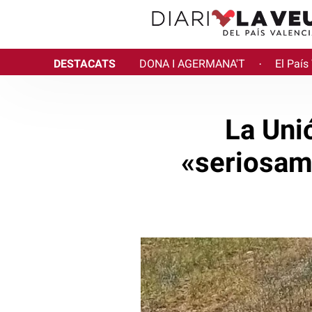
DESTACATS
DONA I AGERMANA'T
El País
·
La Uni
«seriosame