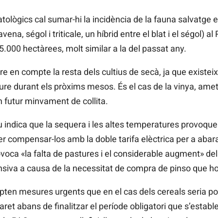
ològics cal sumar-hi la incidència de la fauna salvatge e
vena, ségol i triticale, un híbrid entre el blat i el ségol) a
000 hectàrees, molt similar a la del passat any.
ndre en compte la resta dels cultius de secà, ja que exist
ure durant els pròxims mesos. És el cas de la vinya, ametle
n futur minvament de collita.
iu indica que la sequera i les altes temperatures provoqu
er compensar-los amb la doble tarifa elèctrica per a abara
oca «la falta de pastures i el considerable augment» del 
nsiva a causa de la necessitat de compra de pinso que ho
ten mesures urgents que en el cas dels cereals seria pode
ret abans de finalitzar el període obligatori que s’establ