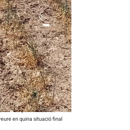
ns cultius al País
inat en la major part dels
 baixa producció i qualitat
 primerenques s’estan
eure en quina situació final