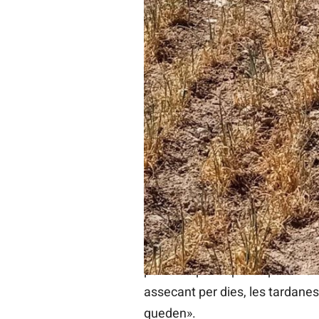
La Unió alerta que la sequera ame
DLV
País Valencià
14/04/2023 04:00
La Unió Llauradora i Ramadera 
Valencià, amb especial incidèn
casos des de la sembra i ja est
Sobre aquest tema, apunta que e
per la sequera que es pateix a
assecant per dies, les tardanes
queden».