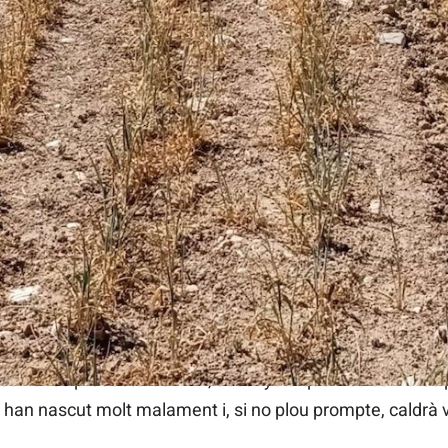
naça «seriosament» alguns cultius al País Valencià
alerta que la falta de pluges amenaça «seriosament» algu
cia de manera immediata per als cereals que no han germ
an en una situació dramàtica.
ls cereals no han brotat i els que ho han fet és amb una
 les zones productores. Així, assenyala que «les sembres
 han nascut molt malament i, si no plou prompte, caldrà v