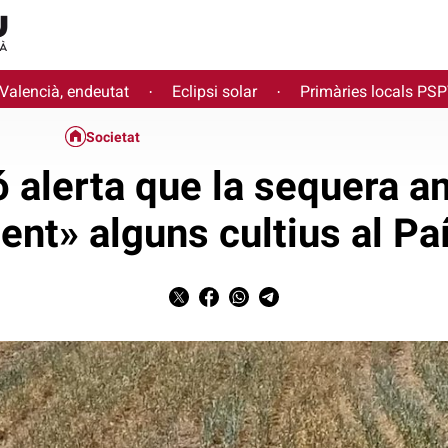
 Valencià, endeutat
Eclipsi solar
Primàries locals PS
·
·
Societat
ó alerta que la sequera 
nt» alguns cultius al Pa