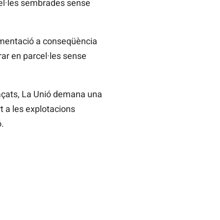
rcel·les sembrades sense
limentació a conseqüència
urar en parcel·les sense
naçats, La Unió demana una
rt a les explotacions
.