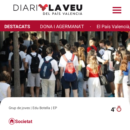
DESTACATS
DONA I AGERMANA'T
El País Valencià
·
Grup de joves | Edu Botella | EP
4′
Societat