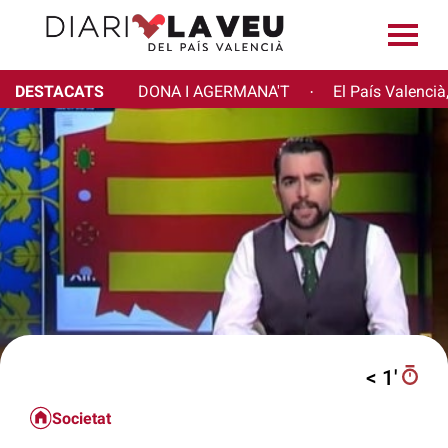
DESTACATS
DONA I AGERMANA'T
El País Valencià
·
< 1′
Societat