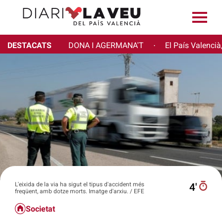
DESTACATS
DONA I AGERMANA'T
El País Valencià
·
L'eixida de la via ha sigut el tipus d'accident més
4′
freqüent, amb dotze morts. Imatge d'arxiu. / EFE
Societat