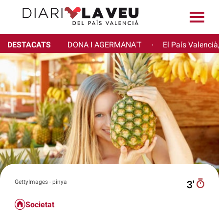
DESTACATS
DONA I AGERMANA'T
El País Valencià
·
GettyImages - pinya
3′
Societat