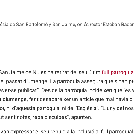
església de San Bartolomé y San Jaime, on és rector Esteban Bade
San Jaime de Nules ha retirat del seu últim
full parroquia
ar el passat diumenge. La parròquia assegura que s’han pr
aver-se publicat”. Des de la parròquia incideixen que “e
sat diumenge, fent desaparéixer un article que mai havia d’
r, ni d’aquesta parròquia, ni de l’Església”. “Lluny del nos
ut sentir ofés, reba disculpes”, apunten.
van expressar el seu rebuig a la inclusió al full parroqui