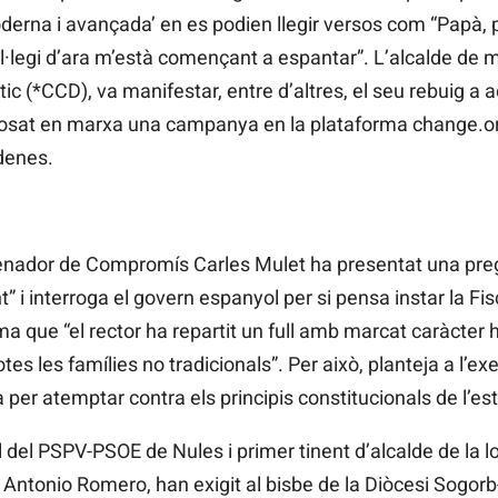
rna i avançada’ en es podien llegir versos com “Papà, pe
l·legi d’ara m’està començant a espantar”. L’alcalde de m
 (*CCD), va manifestar, entre d’altres, el seu rebuig a aq
posat en marxa una campanya en la plataforma change.org
denes.
enador de Compromís Carles Mulet ha presentat una pregu
t” i interroga el govern espanyol per si pensa instar la Fisc
rma que “el rector ha repartit un full amb marcat caràcter
totes les famílies no tradicionals”. Per això, planteja a l’ex
er atemptar contra els principis constitucionals de l’estat
l del PSPV-PSOE de Nules i primer tinent d’alcalde de la loc
, Antonio Romero, han exigit al bisbe de la Diòcesi Sogorb