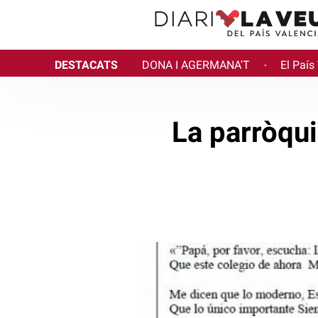
DESTACATS
DONA I AGERMANA'T
El País
·
La parròqui