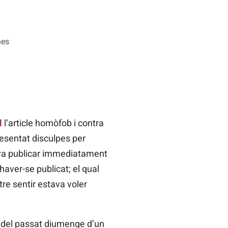
nes
l
l’article homòfob i contra
esentat disculpes per
s va publicar immediatament
haver-se publicat; el qual
tre sentir estava voler
al del passat diumenge d’un