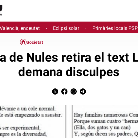
 Valencià, endeutat
Eclipsi solar
Primàries locals PS
·
·
Societat
a de Nules retira el text 
demana disculpes