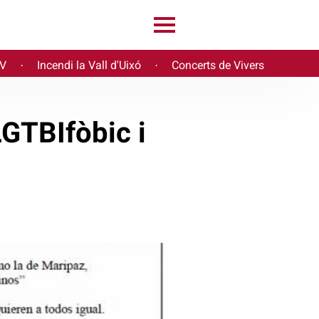
PV
Incendi la Vall d'Uixó
Concerts de Vivers
·
·
LGTBIfòbic i