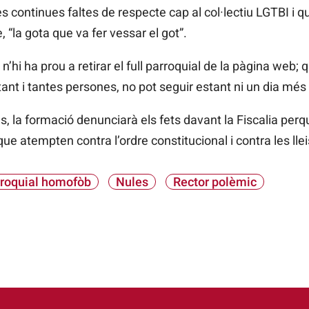
 continues faltes de respecte cap al col·lectiu LGTBI i que
 “la gota que va fer vessar el got”.
 n’hi ha prou a retirar el full parroquial de la pàgina web;
tant i tantes persones, no pot seguir estant ni un dia més a
als, la formació denunciarà els fets davant la Fiscalia pe
i que atempten contra l’ordre constitucional i contra les ll
rroquial homofòb
Nules
Rector polèmic