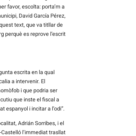
r favor, escolta: porta’m a
unicipi, David García Pérez,
uest text, que va titllar de
 perquè es reprove l’escrit
nta escrita en la qual
alia a intervenir. El
 homòfob i que podria ser
ecutiu que inste el fiscal a
 espanyol i incitar a l’odi”.
alitat, Adrián Sorribes, i el
-Castelló l’immediat trasllat