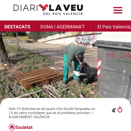
DESTACATS
DONA I AGERMANA'T
El País Valencià
·
Dels 19 districtes en els quals s'ha dividit l'enquesta, en
4′
13 els veïns consideren que és el problema prioritari. /
AJUNTAMENT VALÈNCIA
Societat