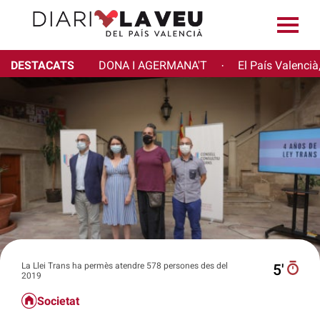
DESTACATS
DONA I AGERMANA'T
El País Valencià
·
La Llei Trans ha permès atendre 578 persones des del
5′
2019
Societat