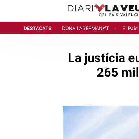
DESTACATS
DONA I AGERMANA'T
El País
·
La justícia e
265 mil