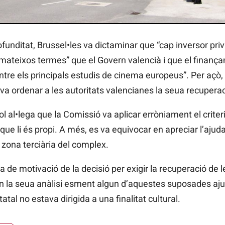
nditat, Brussel•les va dictaminar que “cap inversor priva
s mateixos termes” que el Govern valencià i que el finança
 els principals estudis de cinema europeus”. Per açò, va
 va ordenar a les autoritats valencianes la seua recuperac
l al•lega que la Comissió va aplicar erròniament el criteri 
que li és propi. A més, es va equivocar en apreciar l’ajuda
 zona terciària del complex.
a de motivació de la decisió per exigir la recuperació de 
n la seua anàlisi esment algun d’aquestes suposades ajud
tal no estava dirigida a una finalitat cultural.