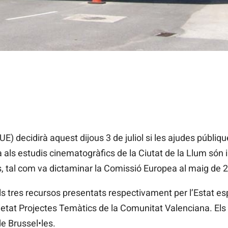
UE) decidirà aquest dijous 3 de juliol si les ajudes públiq
ls estudis cinematogràfics de la Ciutat de la Llum són il•
s, tal com va dictaminar la Comissió Europea al maig de 
s tres recursos presentats respectivament per l’Estat es
ietat Projectes Temàtics de la Comunitat Valenciana. Els r
de Brussel•les.