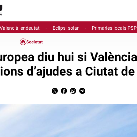
 Valencià, endeutat
Eclipsi solar
Primàries locals PS
·
·
Societat
uropea diu hui si Valènci
ions d’ajudes a Ciutat de