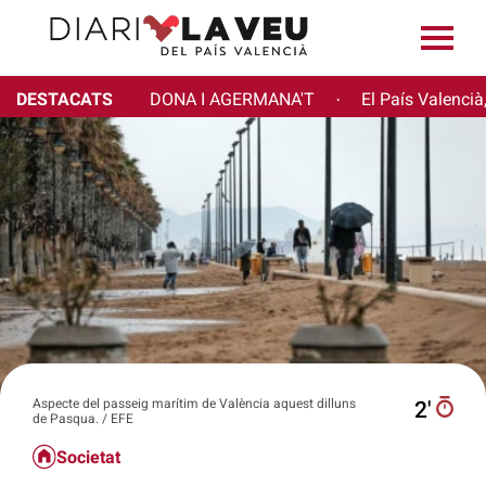
DESTACATS
DONA I AGERMANA'T
El País Valencià
·
Aspecte del passeig marítim de València aquest dilluns
2′
de Pasqua. / EFE
Societat