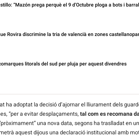
stillo: “Mazón prega perquè el 9 d’Octubre ploga a bots i barra
ue Rovira discrimine la tria de valencià en zones castellanopa
 comarques litorals del sud per pluja per aquest divendres
 ha adoptat la decisió d’ajornar el lliurament dels guardo
s, “per a evitar desplaçaments,
tal com es recomana da
 “pròximament” una nova data, segons ha traslladat en un
emetrà aquest dijous una declaració institucional amb mot