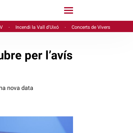
PV
Incendi la Vall d'Uixó
Concerts de Vivers
·
·
ubre per l’avís
una nova data