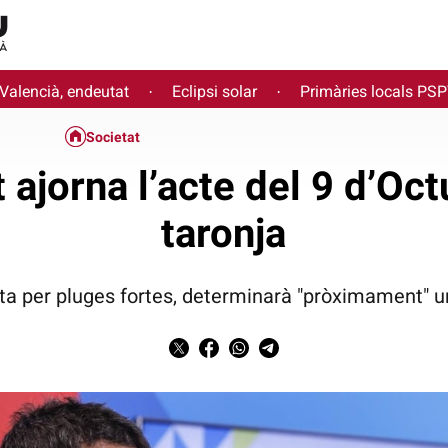
 Valencià, endeutat
Eclipsi solar
Primàries locals PS
·
·
Societat
 ajorna l’acte del 9 d’Oct
taronja
rta per pluges fortes, determinarà "pròximament" 