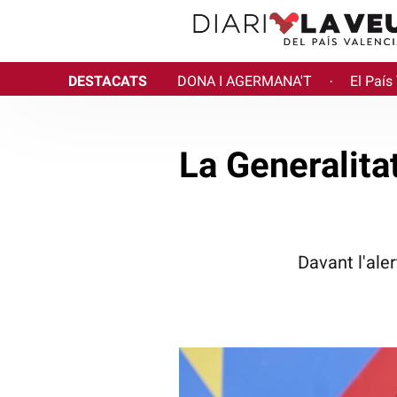
DESTACATS
DONA I AGERMANA'T
El País
·
La Generalitat
Davant l'ale