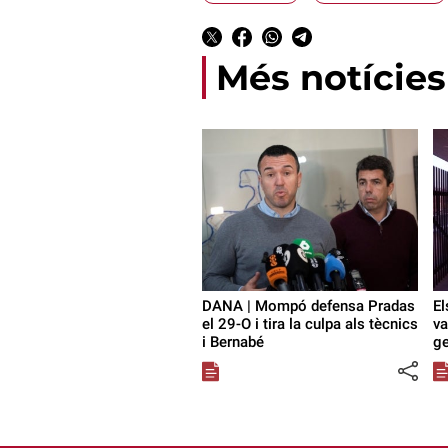
Més notícies
DANA | Mompó defensa Pradas
El
el 29-O i tira la culpa als tècnics
va
i Bernabé
ge