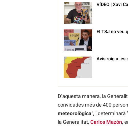
VÍDEO | Xavi Ca
El TSJ no veu q
Avís roig a les
D’aquesta manera, la Generalitat
convidades més de 400 persone
meteorològica
“, i determinarà
la Generalitat,
Carlos Mazón
, 