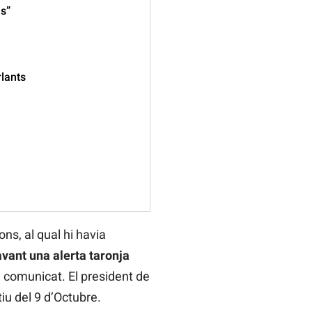
ls”
rlants
ns, al qual hi havia
vant una alerta taronja
 comunicat. El president de
iu del 9 d’Octubre.