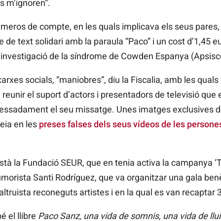
ts m’ignoren”.
úmeros de compte, en les quals implicava els seus pares, 
e de text
solidari amb la paraula “Paco” i un cost
d’1,45
eu
 investigació de la síndrome de
Cowden
Espanya (Apsisc
xarxes
socials, “maniobres”, diu la Fiscalia, amb les quals
i reunir el suport d’actors i presentadors de televisió que
eressadament el seu missatge. Unes imatges exclusives d
eia en les
preses falses dels seus vídeos de les persone
està la Fundació SEUR, que en tenia activa la campanya ‘Ta
’humorista Santi Rodríguez, que va organitzar una gala ben
altruista reconeguts artistes i en la qual es van recaptar 
 el llibre
Paco
Sanz, una vida de somnis, una vida de llui