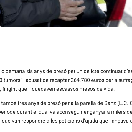
utjats de Llíria, on va declarar en març de 2017. / EFE
d demana sis anys de presó per un delicte continuat d’es
 tumors” i acusat de recaptar 264.780 euros per a sufr
ït, fingint que li quedaven escassos mesos de vida.
 també tres anys de presó per a la parella de
Sanz
(L.C. 
eríode durant el qual va aconseguir enganyar a milers de
 que van respondre a les peticions d’ajuda que llançava a
.