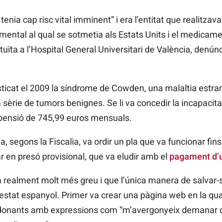
tenia cap risc vital imminent” i era l’entitat que realitzava 
ental al qual se sotmetia als Estats Units i el medicame
uïta a l’Hospital General Universitari de València, denúnc
sticat el 2009 la síndrome de
Cowden, una malaltia estran
a sèrie de tumors benignes. Se li va concedir la incapacita
pensió de 745,99 euros mensuals.
a, segons la Fiscalia, va ordir un pla que va funcionar fin
ar en presó provisional, que va eludir amb el
pagament d’u
ra realment molt més greu i que l’única manera de salvar-
l’estat espanyol. Primer va crear una pàgina web en la q
donants amb expressions com “m’avergonyeix demanar di