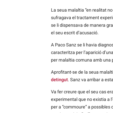
La seua malaltia “en realitat no 
sufragava el tractament experim
se li dispensava de manera grat
el seu escrit d’acusació.
A
Paco
Sanz
se li havia diagno
caracteritza per l’aparició d’un
per malaltia comuna amb una 
Aprofitant-se de la seua malalti
detingut
. Sanz va arribar a est
Va fer creure que el seu cas e
experimental que no existia a 
per a “commoure” a possibles 