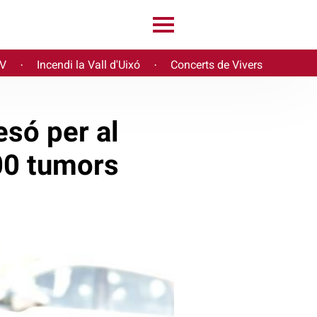
PV
Incendi la Vall d'Uixó
Concerts de Vivers
·
·
esó per al
000 tumors