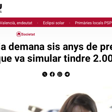
 Valencià, endeutat
Eclipsi solar
Primàries locals PS
·
·
Societat
ia demana sis anys de pr
que va simular tindre 2.