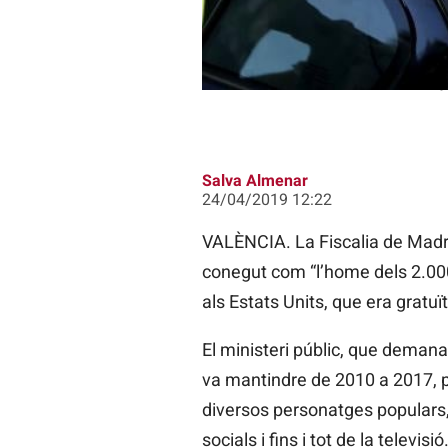
Paco Sanz, a la seua arribada als j
Salva Almenar
24/04/2019 12:22
VALÈNCIA. La Fiscalia de Madri
conegut com “l’home dels 2.000
als Estats Units, que era gratu
El ministeri públic, que demana
va mantindre de 2010 a 2017, p
diversos personatges populars,
socials i fins i tot de la televisió