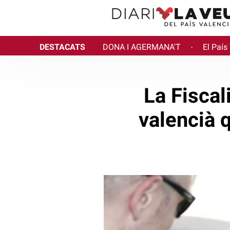
DESTACATS
DONA I AGERMANA'T
El País
·
La Fiscal
valencià 