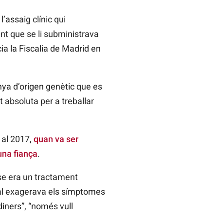
l’assaig clínic qui
nt que se li subministrava
ia la Fiscalia de Madrid en
ya d’origen genètic que es
t absoluta per a treballar
s al 2017,
quan va ser
na fiança
.
se era un tractament
ual exagerava els símptomes
ners”, “només vull