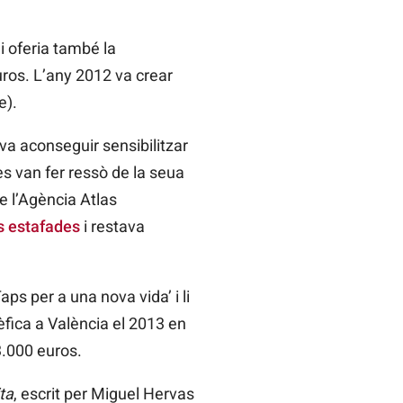
i oferia també la
ros. L’any 2012 va crear
e).
 va aconseguir sensibilitzar
 es van fer ressò de la seua
e l’Agència Atlas
s estafades
i restava
ps per a una nova vida’ i li
èfica a València el 2013 en
3.000 euros.
ta
, escrit per
Miguel
Hervas