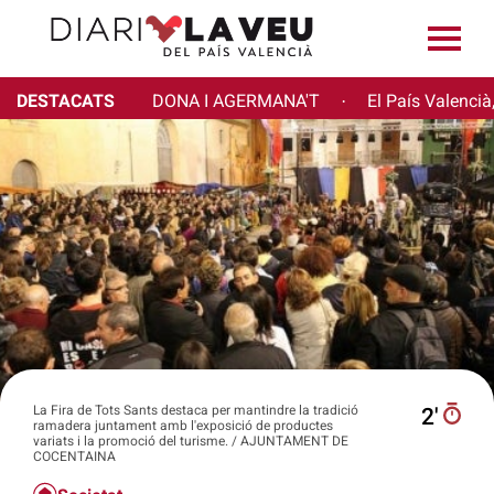
DESTACATS
DONA I AGERMANA'T
El País Valencià
·
La Fira de Tots Sants destaca per mantindre la tradició
2′
ramadera juntament amb l'exposició de productes
variats i la promoció del turisme. / AJUNTAMENT DE
COCENTAINA