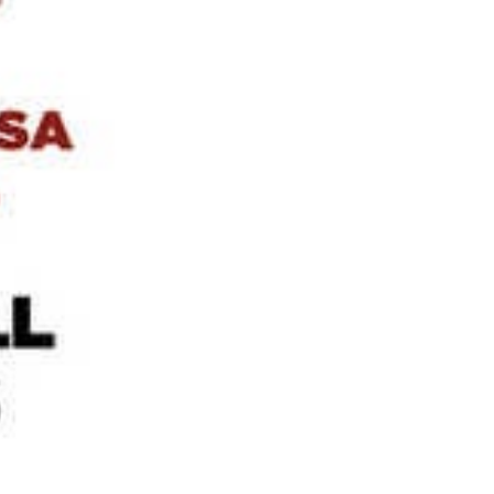
E CCOO PV
, “baixar la taxa
ió autonòmica”.
eralitat Valenciana (MGN 1),
 “amb l’objectiu de
e s’han de negociar”. Així,
 presentat, fruit de la