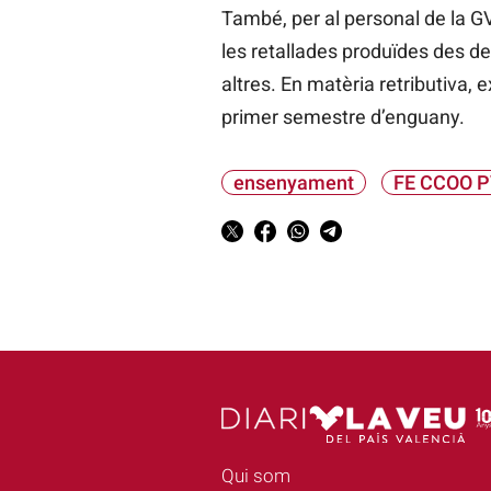
També, per al personal de la GV
les retallades produïdes des de 
altres. En matèria retributiva,
primer semestre d’enguany.
ensenyament
FE CCOO 
Qui som