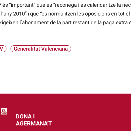
 és “important” que es “reconega i es calendaritze la ne
l’any 2010” i que “es normalitzen les oposicions en tot el
 exigeixen l’abonament de la part restant de la paga extra 
PV
Generalitat Valenciana
DONA I
AGERMANA'T