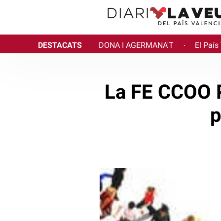
DESTACATS
DONA I AGERMANA'T
El País
·
La FE CCOO P
p