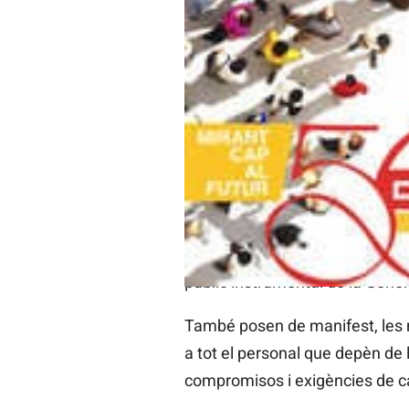
negociació, tres esborranys, l’ú
“És evident que han hagut apro
línia del que estem demandant,
en accions al llarg d’aquests q
La federació sindical destaca q
personal de l’administració del 
també arreplega la referència a
concertada, personal de les fun
personal de les universitats púb
públic instrumental de la General
També posen de manifest, les 
a tot el personal que depèn de 
compromisos i exigències de car