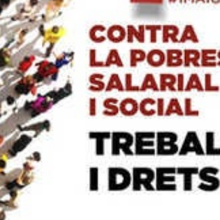
 al llarg d’aquests quatre anys han de permetre, segons
F
 a un 10% de les plantilles de cada sector de l’administrac
ó del personal funcionari, estatutari i laboral de la Gen
blica de CCOO PV, estan negociant un acord de legislatura
lectiva al llarg de quatre anys i de prioritzar els temes qu
 moments, l’administració de la Generalitat Valenciana, ha