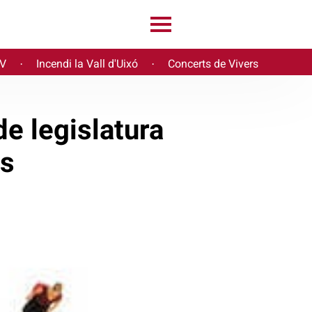
PV
Incendi la Vall d'Uixó
Concerts de Vivers
·
·
e legislatura
es