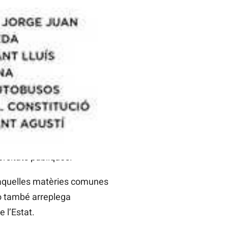
 dilluns.
artats que anirien en la
l que han de concretar-se
egüents administracions:
, personal de justícia i que
litat, personal d’educació
d’administració local i
tents, com la del sector
ersitats públiques.
 aquelles matèries comunes
rò també arreplega
 l’Estat.