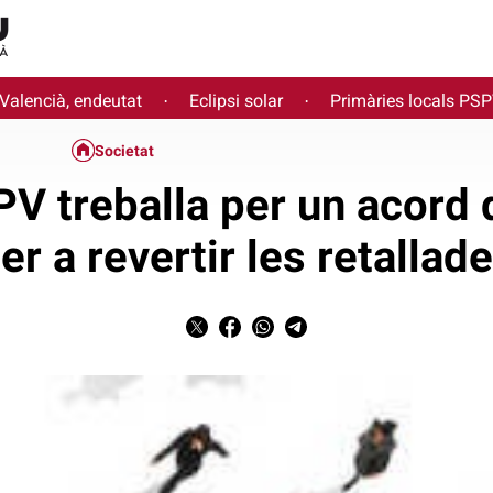
 Valencià, endeutat
Eclipsi solar
Primàries locals PS
·
·
Societat
V treballa per un acord d
er a revertir les retallad