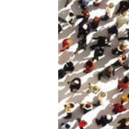
Diari LaVeu
29/04/2016 15:00
RedactaVeu / València
Les ofertes d’ocupació pública
de provisionalitat dels serveis
En la Mesa General de Negociaci
de la qual forma part l’àrea pú
calendaritzar la negociació col·
segons la federació, en aquests