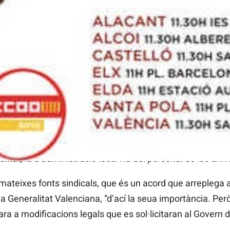
ltim dels quals serà estudiat en la taula tècnica del pròxim
ximacions, però encara queden per tancar determinats ap
 canvis de polítiques en comparació de l’anterior Consel
uatre anys”, subratllen des de
FE CCOO) PV
.
ue és un acord global que afecta tot el personal de les s
Consell, personal sanitari i estatutari, personal d’educació
 un altre personal afectat pels pressupostos de la Genera
dacions i empreses públiques de la Generalitat, personal 
liques, creant-se així taules negociadores fins ara inexis
itat, la d’administració local i la del personal de les univ
mateixes fonts sindicals, que és un acord que arreplega
la Generalitat Valenciana, “d’ací la seua importància. Pe
a a modificacions legals que es sol·licitaran al Govern de