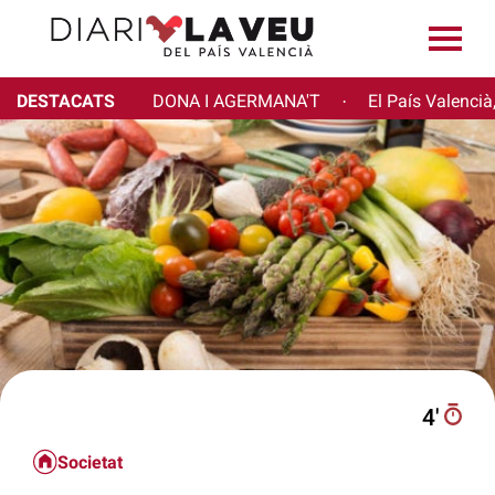
DESTACATS
DONA I AGERMANA'T
El País Valencià
·
4′
Societat