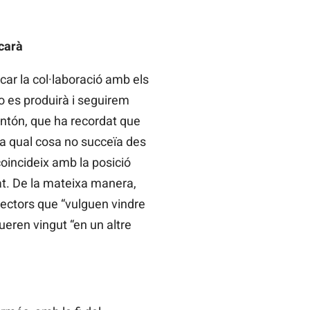
carà
car la col·laboració amb els
o es produirà i seguirem
ontón, que ha recordat que
 la qual cosa no succeïa des
coincideix amb la posició
rat. De la mateixa manera,
sectors que “vulguen vindre
ueren vingut “en un altre