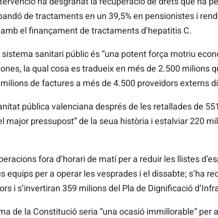
ntervenció ha desgranat la recuperació de drets que ha pe
bandó de tractaments en un 39,5% en pensionistes i rend
 amb el finançament de tractaments d’hepatitis C.
istema sanitari públic és “una potent força motriu econò
nes, la qual cosa es tradueix en més de 2.500 milions qu
milions de factures a més de 4.500 proveïdors externs di
 sanitat pública valenciana després de les retallades de 5
 “el major pressupost” de la seua història i estalviar 220 
 operacions fora d’horari de matí per a reduir les llistes d
s equips per a operar les vesprades i el dissabte; s’ha re
 i s’invertiran 359 milions del Pla de Dignificació d’Infr
ma de la Constitució seria “una ocasió immillorable” per 