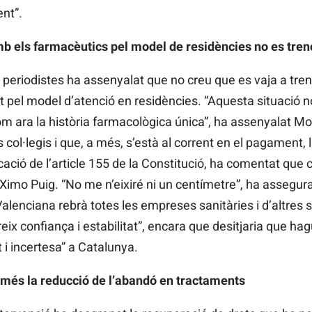
nt”.
 els farmacèutics pel model de residències no es tren
 periodistes ha assenyalat que no creu que es vaja a tren
pel model d’atenció en residències. “Aquesta situació n
om ara la història farmacològica única”, ha assenyalat M
 col·legis i que, a més, s’està al corrent en el pagament,
cació de l’article 155 de la Constitució, ha comentat que 
, Ximo Puig. “No me n’eixiré ni un centímetre”, ha assegu
lenciana rebrà totes les empreses sanitàries i d’altres 
eix confiança i estabilitat”, encara que desitjaria que hag
at i incertesa” a Catalunya.
rmés la reducció de l’abandó en tractaments