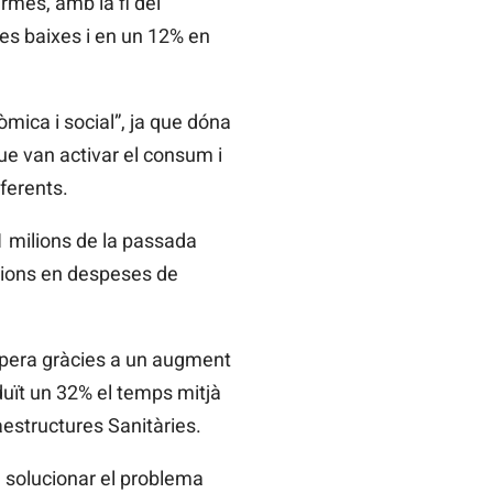
rmés, amb la fi del
es baixes i en un 12% en
mica i social”, ja que dóna
e van activar el consum i
ferents.
51 milions de la passada
milions en despeses de
’espera gràcies a un augment
duït un 32% el temps mitjà
aestructures Sanitàries.
a solucionar el problema