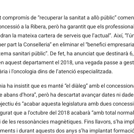
compromís de “recuperar la sanitat a allò públic” començ
 concessió a la Ribera, però ha garantit que els profession
tindran la mateixa cartera de serveis que l’actual”. Així, “l’
per part la Conselleria” en eliminar el “benefici empresaria
tema sanitari públic”. De fet, ha anunciat que destinarà 6,
 en aquest departament el 2018, una vegada passe a gestió
ria i l’oncologia dins de l’atenció especialitzada.
a ha insistit que es manté “el diàleg” amb el concessionar
acte abans d’hora”, però ha descartat avançar dates ni dad
objectiu és “acabar aquesta legislatura amb dues concessio
urat que a l’octubre del 2018 acabarà “amb total normal
ei de les ressonàncies magnètiques. Fins llavors, s’ha imp
aments i durant aquests dos anys s’ha implantat formació