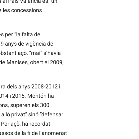
 al País Valencià és “un
de les concessions
 per “la falta de
 19 anys de vigència del
obstant açò, “mai” s’havia
 de Manises, obert el 2009,
ira dels anys 2008-2012 i
2014 i 2015. Montón ha
ions, superen els 300
 allò privat” sinó “defensar
 Per açò, ha recordat
assos de la fi de l’anomenat