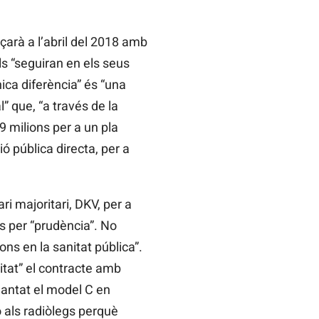
arà a l’abril del 2018 amb
als “seguiran en els seus
única diferència” és “una
l” que, “a través de la
9 milions per a un pla
 pública directa, per a
i majoritari, DKV, per a
es per “prudència”. No
ns en la sanitat pública”.
itat” el contracte amb
lantat el model C en
 als radiòlegs perquè