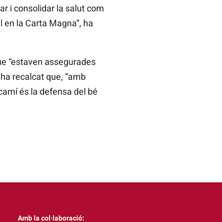
ar i consolidar la salut com
 en la Carta Magna”, ha
 que “estaven assegurades
ò ha recalcat que, “amb
 camí és la defensa del bé
Amb la col·laboració: