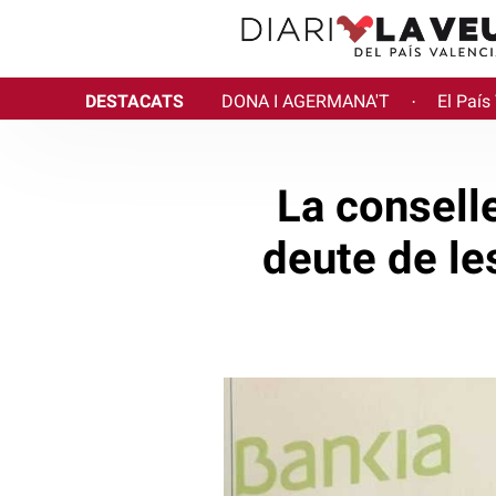
DESTACATS
DONA I AGERMANA'T
El País
·
La conselle
deute de le