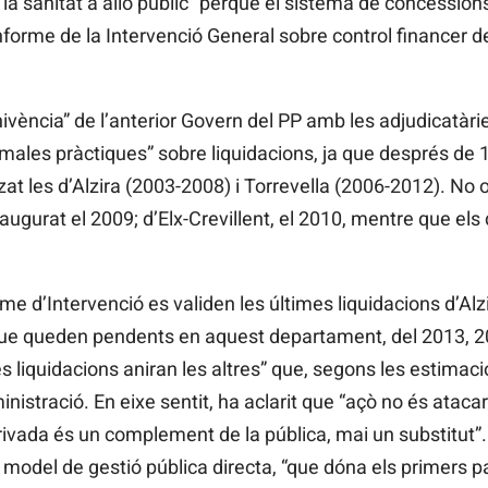
 la sanitat a allò públic” perquè el sistema de concessions
Informe de la Intervenció General sobre control financer 
ivència” de l’anterior Govern del PP amb les adjudicatàries
“les males pràctiques” sobre liquidacions, ja que després de
at les d’Alzira (2003-2008) i Torrevella (2006-2012). No 
augurat el 2009; d’Elx-Crevillent, el 2010, mentre que els
me d’Intervenció es validen les últimes liquidacions d’Alz
 que queden pendents en aquest departament, del 2013, 
s liquidacions aniran les altres” que, segons les estimac
inistració. En eixe sentit, ha aclarit que “açò no és atacar
 privada és un complement de la pública, mai un substitut”.
l model de gestió pública directa, “que dóna els primers p