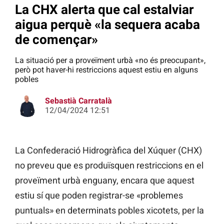
La CHX alerta que cal estalviar
aigua perquè «la sequera acaba
de començar»
La situació per a proveïment urbà «no és preocupant»,
però pot haver-hi restriccions aquest estiu en alguns
pobles
Sebastià Carratalà
12/04/2024 12:51
La Confederació Hidrogràfica del Xúquer (CHX)
no preveu que es produïsquen restriccions en el
proveïment urbà enguany, encara que aquest
estiu sí que poden registrar-se «problemes
puntuals» en determinats pobles xicotets, per la