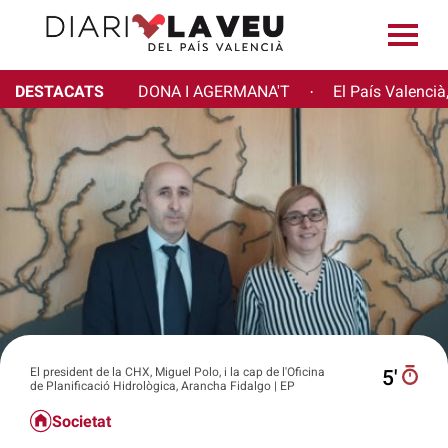
DESTACATS
DONA I AGERMANA'T
El País Valencià
·
El president de la CHX, Miguel Polo, i la cap de l'Oficina
5′
de Planificació Hidrològica, Arancha Fidalgo | EP
Societat