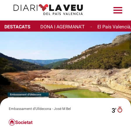
DESTACATS
DONA I AGERMANA'T
El País Valencià
·
Embassament d'Ulldecona - José M Bel
3′
Societat