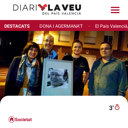
DESTACATS
DONA I AGERMANA'T
El País Valencià
·
3′
Societat