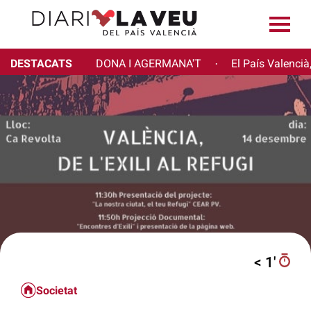
DESTACATS
DONA I AGERMANA'T
El País Valencià
·
< 1′
Societat