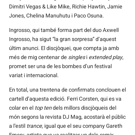
Dimitri Vegas & Like Mike, Richie Hawtin, Jamie
Jones, Chelina Manuhutu i Paco Osuna.
Ingrosso, qui també forma part del duo Axwell
Ingrosso, ha sigut “la gran sorpresa” d’aquest
últim anunci. El discjòquei, que compta ja amb
més de mig centenar de
singles
i
extended play
,
promet ser una de les bombes d’un festival
variat i internacional.
En total, una trentena de confirmats conclouen el
cartell d’aquesta edició. Ferri Corsten, qui es va
colar en el
top ten
dels millors discjòqueis del
món segons la revista DJ Mag, acostarà el públic
a l’estil
trance,
igual que el seu company Gareth
Emery, artista que va realitzar un dels
remix