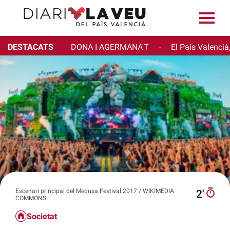
DESTACATS
DONA I AGERMANA'T
El País Valencià
·
Escenari principal del Medusa Festival 2017 / WIKIMEDIA
2′
COMMONS
Societat