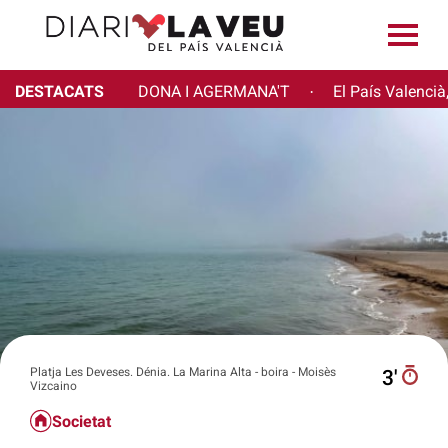
DESTACATS
DONA I AGERMANA'T
El País Valencià
·
Platja Les Deveses. Dénia. La Marina Alta - boira - Moisès
3′
Vizcaino
Societat