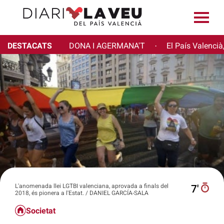
DESTACATS
DONA I AGERMANA'T
El País Valencià
·
L'anomenada llei LGTBI valenciana, aprovada a finals del
7′
2018, és pionera a l'Estat. / DANIEL GARCÍA-SALA
Societat