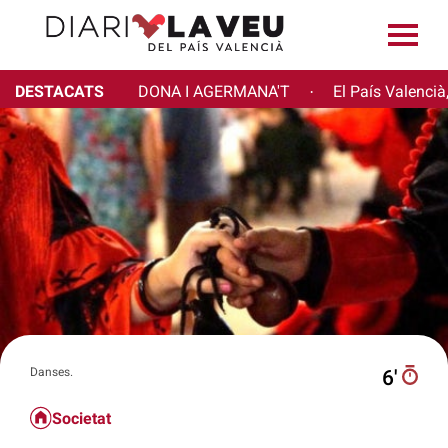
DESTACATS
DONA I AGERMANA'T
El País Valencià
·
Danses.
6′
Societat