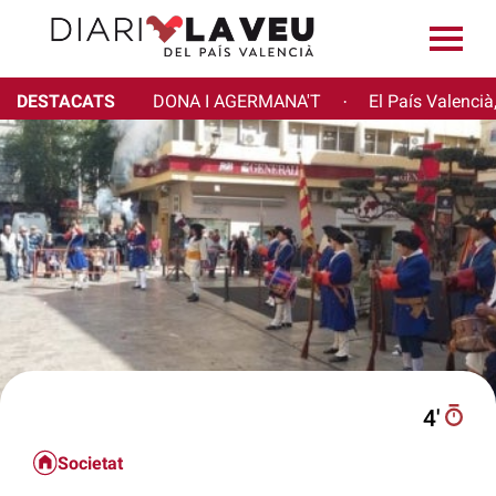
DESTACATS
DONA I AGERMANA'T
El País Valencià
·
4′
Societat