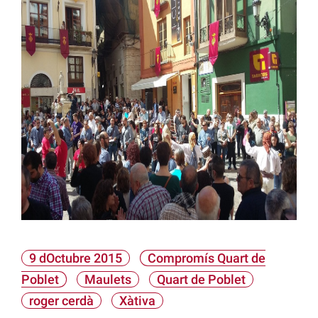
9 dOctubre 2015
Compromís Quart de
Poblet
Maulets
Quart de Poblet
roger cerdà
Xàtiva