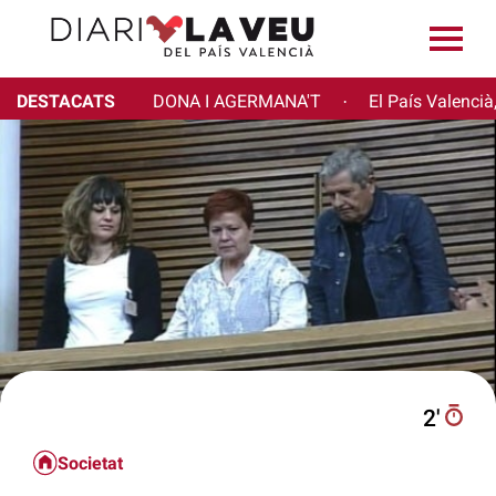
DESTACATS
DONA I AGERMANA'T
El País Valencià
·
2′
Societat