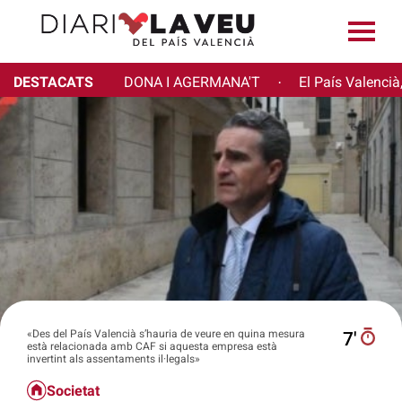
DESTACATS
DONA I AGERMANA'T
El País Valencià
·
«Des del País Valencià s’hauria de veure en quina mesura
7′
està relacionada amb CAF si aquesta empresa està
invertint als assentaments il·legals»
Societat