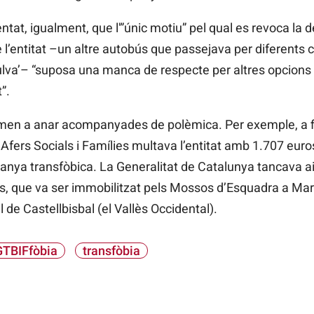
tat, igualment, que l'”únic motiu” pel qual es revoca la de
l’entitat –un altre autobús que passejava per diferents ciu
ulva’– “suposa una manca de respecte per altres opcions 
”.
men a anar acompanyades de polèmica. Per exemple, a fi
Afers Socials i Famílies multava l’entitat amb 1.707 euro
nya transfòbica. La Generalitat de Catalunya tancava aix
 bus, que va ser immobilitzat pels Mossos d’Esquadra a Marto
l de Castellbisbal (el Vallès Occidental).
GTBIFfòbia
transfòbia