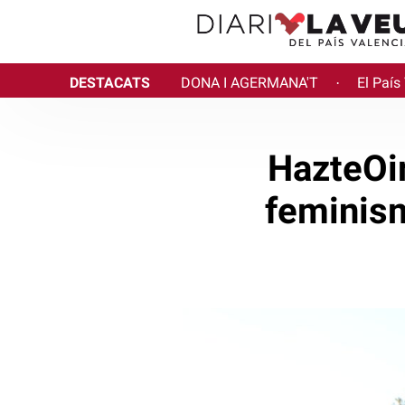
DESTACATS
DONA I AGERMANA'T
El País
·
HazteOir
feminism