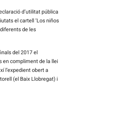
claració d’utilitat pública
tats el cartell ‘Los niños
diferents de les
nals del 2017 el
s en compliment de la llei
í l’expedient obert a
rell (el Baix Llobregat) i