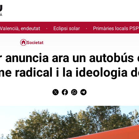
 Valencià, endeutat
Eclipsi solar
Primàries locals PS
·
·
Societat
 anuncia ara un autobús 
e radical i la ideologia 